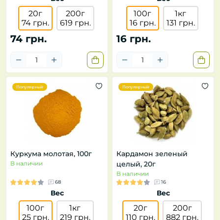
20г
200г
100г
1кг
74 грн.
619 грн.
16 грн.
131 грн.
74 грн.
16 грн.
Популярный
Популярный
Куркума молотая, 100г
Кардамон зеленый
В наличии
целый, 20г
В наличии
68
16
Вес
Вес
100г
1кг
20г
200г
25 грн.
219 грн.
110 грн.
882 грн.