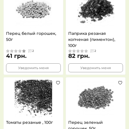
Перец белый горошек,
Паприка резаная
50г
копченая (пиментон),
100г
2
2
41 грн.
82 грн.
Уведомить меня
Уведомить меня
Томаты резаные , 100г
Перец зеленый
горошек, 50г