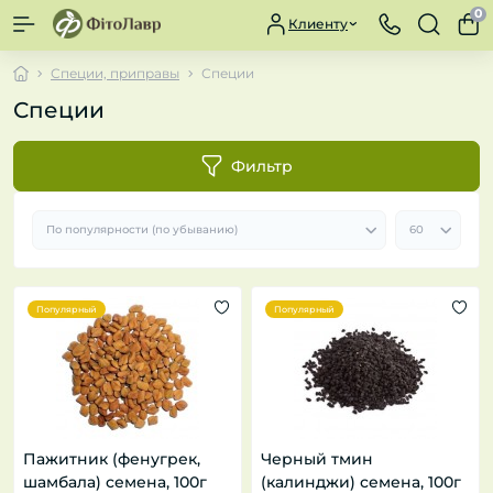
0
Клиенту
Специи, приправы
Специи
Специи
Фильтр
Популярный
Популярный
Пажитник (фенугрек,
Черный тмин
шамбала) семена, 100г
(калинджи) семена, 100г