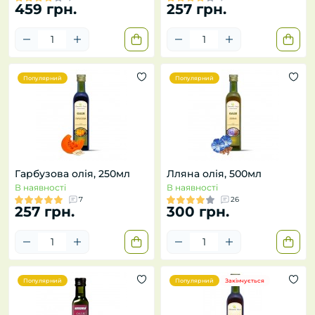
459 грн.
257 грн.
Популярний
Популярний
Гарбузова олія, 250мл
Лляна олія, 500мл
В наявності
В наявності
7
26
257 грн.
300 грн.
Популярний
Популярний
Закінчується