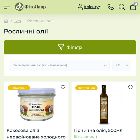
0
Клієнту
Їжа
Рослинні олії
Рослинні олії
Фільтр
Популярний
Популярний
Кокосова олія
Гірчична олія, 500мл
нерафінована холодного
В наявності