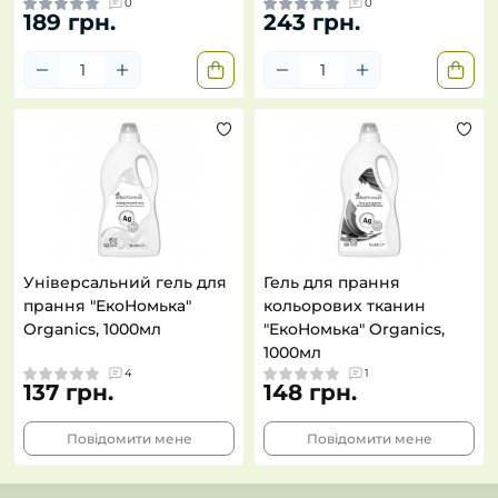
0
0
189 грн.
243 грн.
Універсальний гель для
Гель для прання
прання "ЕкоНомька"
кольорових тканин
Organics, 1000мл
"ЕкоНомька" Organics,
1000мл
4
1
137 грн.
148 грн.
Повідомити мене
Повідомити мене