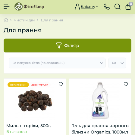
0
Клієнту
Чистий дім
Для прання
Для прання
Фільтр
Популярний
Закінчується
Мильні горіхи, 500г.
Гель для прання чорного
В наявності
білизни Organics, 1000мл