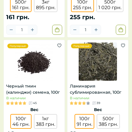
500г
3кг
100г
500г
161 грн.
895 грн.
255 грн.
1 020 грн.
161 грн.
255 грн.
Популярный
Популярный
Черный тмин
Ламинария
(калинджи) семена, 100г
сублимированная, 100г
В наличии
В наличии
45
39
Вес
Вес
100г
1кг
100г
500г
46 грн.
383 грн.
91 грн.
385 грн.