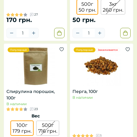
500г
3кг
50 грн.
260 грн.
27
170 грн.
50 грн.
Популярный
Популярный
Заканчивается
Спирулина порошок,
Перга, 100г
100г
В наличии
В наличии
23
Вес
100г
500г
179 грн.
716 грн.
1