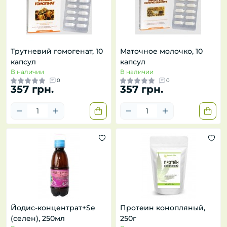
Трутневий гомогенат, 10
Маточное молочко, 10
капсул
капсул
В наличии
В наличии
0
0
357 грн.
357 грн.
Йодис-концентрат+Se
Протеин конопляный,
(селен), 250мл
250г