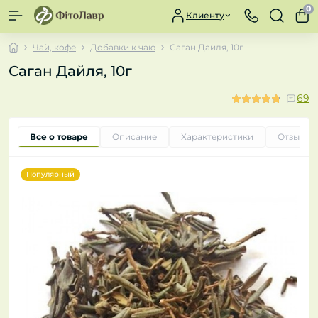
0
Клиенту
Чай, кофе
Добавки к чаю
Саган Дайля, 10г
Саган Дайля, 10г
69
Все о товаре
Описание
Характеристики
Отзывы
Популярный