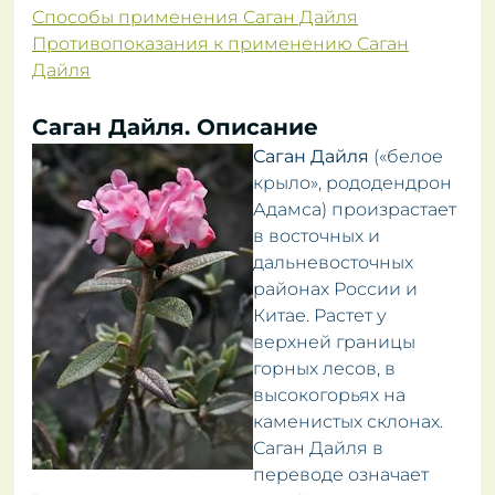
Способы применения Саган Дайля
Противопоказания к применению Саган
Дайля
Саган Дайля. Описание
Саган Дайля
(«белое
крыло», рододендрон
Адамса) произрастает
в восточных и
дальневосточных
районах России и
Китае. Растет у
верхней границы
горных лесов, в
высокогорьях на
каменистых склонах.
Саган Дайля в
переводе означает