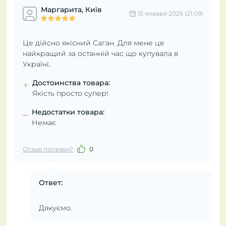
Маргарита, Київ
15 января 2025 (21:09)
Це дійсно якісний Саган. Для мене це
найкращий за останній час що купувала в
Україні.
Достоинства товара:
+
Якість просто супер!
Недостатки товара:
–
Немає
Отзыв полезен?
0
Ответ:
Дякуємо.