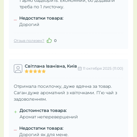
Гарно бадьорить. Економний, бо додавати
треба по 1 листочку.
Недостатки товара:
–
Дорогий
Отзыв полезен?
0
Світлана Іванівна, Киів
11 октября 2025 (11:00)
Отримала посилочку, дуже вдячна за товар.
Саган дуже ароматний з квіточками. П’ю чай з
задоволенням.
Достоинства товара:
+
Аромат неперевершений
Недостатки товара:
–
Дорогий як для мене.