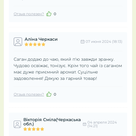
Отзыв полезен?
0
Аліна Черкаси
07 июня 2024 (18:13)
Саган додаю до чаю, який п'ю завжди зранку.
Чудово освіжає, тонізує. Крім того чай із саганом
має дуже приємний аромат. Суцільне
задоволення! Дякую за гарний товар!
Отзыв полезен?
0
Вікторія Сміла(Черкаська
04 апреля 2024
обл.)
(14:21)