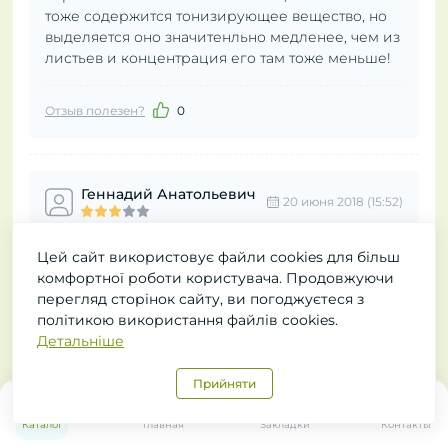
тоже содержится тонизирующее вещество, но
выделяется оно значитенльно медленее, чем из
листьев и концентрация его там тоже меньше!
Отзыв полезен?
0
Геннадий Анатольевич
20 июня 2018 (15:52)
Цей сайт використовує файли cookies для більш
Вкус и запах чая меняется, а вот бодрости пока
комфортної роботи користувача. Продовжуючи
не добавляет.Наверное малая доза по
перегляд сторінок сайту, ви погоджуєтеся з
инструкции получается.Будем
політикою використання файлів cookies.
эксперементировать.
Детальніше
Отзыв полезен?
0
Прийняти
0
Каталог
Главная
Закладки
Контакты