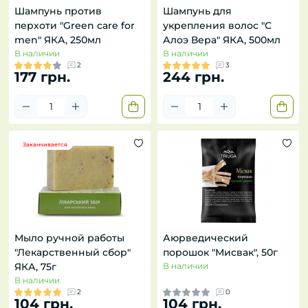
Шампунь против
Шампунь для
перхоти "Green care for
укрепления волос "С
men" ЯКА, 250мл
Алоэ Вера" ЯКА, 500мл
В наличии
В наличии
2
3
177 грн.
244 грн.
Заканчивается
Мыло ручной работы
Аюрведический
"Лекарственный сбор"
порошок "Мисвак", 50г
ЯКА, 75г
В наличии
В наличии
2
0
104 грн.
104 грн.