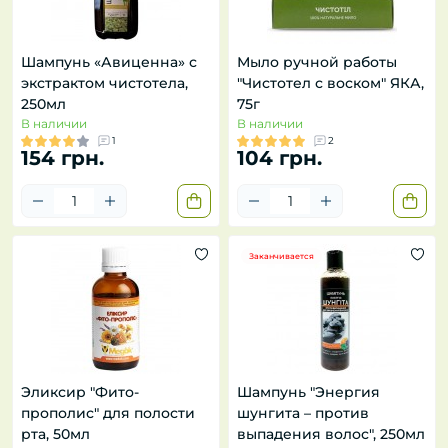
Шампунь «Авиценна» с
Мыло ручной работы
экстрактом чистотела,
"Чистотел с воском" ЯКА,
250мл
75г
В наличии
В наличии
1
2
154 грн.
104 грн.
Заканчивается
Эликсир "Фито-
Шампунь "Энергия
прополис" для полости
шунгита – против
рта, 50мл
выпадения волос", 250мл