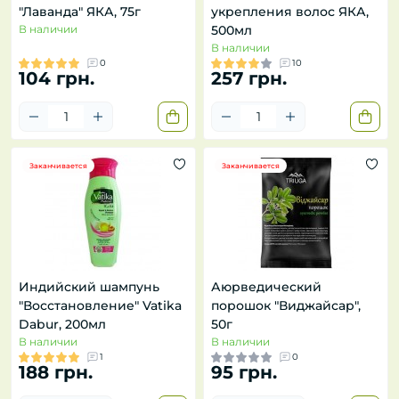
"Лаванда" ЯКА, 75г
укрепления волос ЯКА,
В наличии
500мл
В наличии
0
10
104 грн.
257 грн.
Заканчивается
Заканчивается
Индийский шампунь
Аюрведический
"Восстановление" Vatika
порошок "Виджайсар",
Dabur, 200мл
50г
В наличии
В наличии
1
0
188 грн.
95 грн.