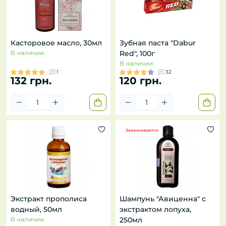
Касторовое масло, 30мл
Зубная паста "Dabur
В наличии
Red", 100г
В наличии
1
32
132 грн.
120 грн.
Заканчивается
Экстракт прополиса
Шампунь "Авиценна" с
водный, 50мл
экстрактом лопуха,
В наличии
250мл