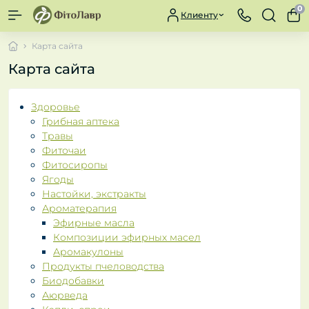
0
Клиенту
Карта сайта
Карта сайта
Здоровье
Грибная аптека
Травы
Фиточаи
Фитосиропы
Ягоды
Настойки, экстракты
Ароматерапия
Эфирные масла
Композиции эфирных масел
Аромакулоны
Продукты пчеловодства
Биодобавки
Аюрведа