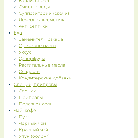
Капли, спреи
Очистка воды
Суппозитории (свечи)
Лечебная косметика
Антисептики
Еда
Заменители сахара
Ореховые пасты
Уксус
Суперфуды
Растительные масла
Сладости
Кондитерские добавки
Специи, приправы
Специи
Приправы
Полезная соль
Чай, кофе
Пуэр
Черный чай
Красный чай
Улун (оолонг)