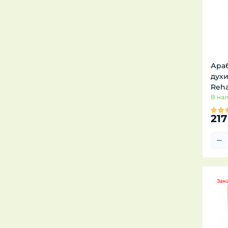
Ара
духи
Reha
В на
217
Зак