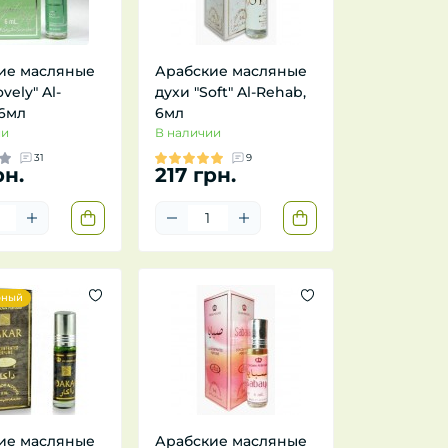
ие масляные
Арабские масляные
vely" Al-
духи "Soft" Al-Rehab,
 6мл
6мл
ии
В наличии
31
9
рн.
217 грн.
рный
ие масляные
Арабские масляные