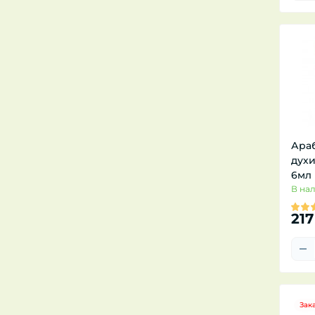
Ара
духи
6мл
В на
217
Зак