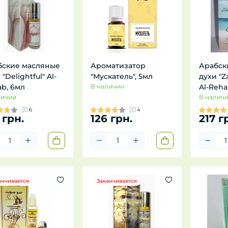
бские масляные
Ароматизатор
Арабск
 "Delightful" Al-
"Мускатель", 5мл
духи "Z
b, 6мл
В наличии
Al-Reha
личии
В налич
6
4
 грн.
126 грн.
217 г
анчивается
Заканчивается