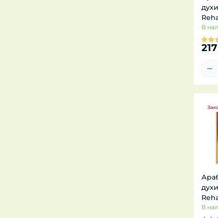
духи
Reha
В на
217
Зак
Ара
духи
Reha
В на