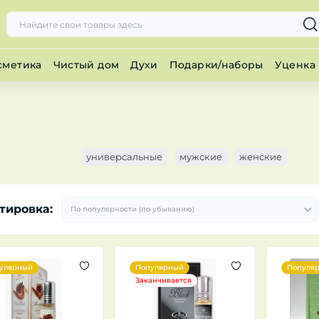
сметика
Чистый дом
Духи
Подарки/наборы
Уценка
универсальные
мужские
женские
тировка:
улярный
Популярный
Популя
Заканчивается