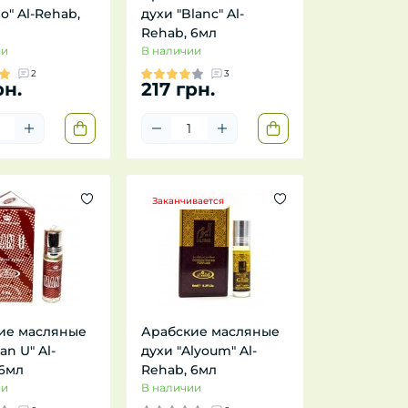
io" Al-Rehab,
духи "Blanc" Al-
Rehab, 6мл
ии
В наличии
2
3
рн.
217 грн.
Заканчивается
ие масляные
Арабские масляные
an U" Al-
духи "Alyoum" Al-
 6мл
Rehab, 6мл
ии
В наличии