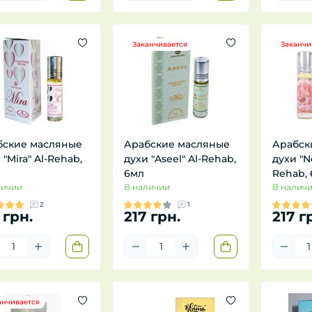
Заканчивается
Заканчи
бские масляные
Арабские масляные
Арабск
 "Mira" Al-Rehab,
духи "Aseel" Al-Rehab,
духи "Ne
6мл
Rehab,
личии
В наличии
В налич
2
1
 грн.
217 грн.
217 г
анчивается