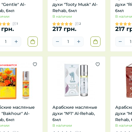
 "Gentle" Al-
духи "Tooty Musk" Al-
духи "R
b, 6мл
Rehab, 6мл
6мл
личии
В наличии
В налич
1
2
 грн.
217 грн.
217 г
анчивается
бские масляные
Арабские масляные
Арабск
 "Bakhour" Al-
духи "№1" Al-Rehab,
духи "M
b, 6мл
6мл
Rehab,
личии
В наличии
В налич