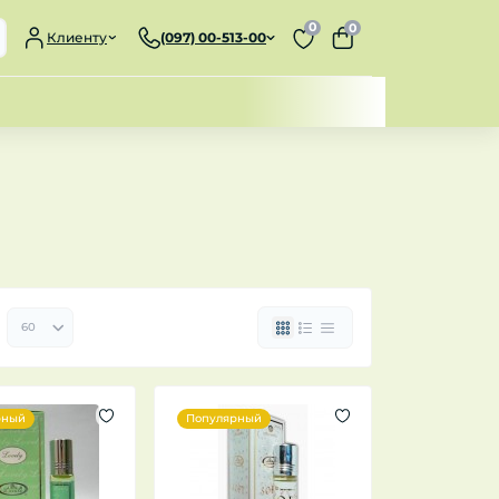
0
0
Клиенту
(097) 00-513-00
рный
Популярный