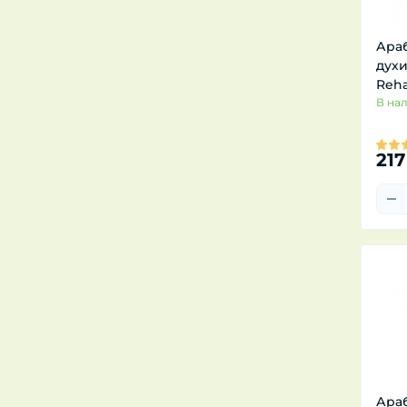
Ара
духи
Reha
В на
217
Ара