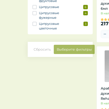
фруктовые
духи
Цитрусовые
6
6мл
Цитрусовые
4
В на
фужерные
217
Цитрусовые
3
цветочные
Сбросить
Выберите фильтры
Ара
духи
Reha
В на