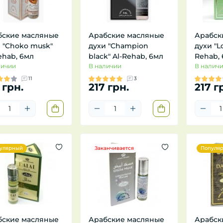
бские масляные
Арабские масляные
Арабск
 "Choko musk"
духи "Champion
духи "Lo
ehab, 6мл
blaсk" Al-Rehab, 6мл
Rehab,
личии
В наличии
В налич
11
3
 грн.
217 грн.
217 г
улярный
Заканчивается
Популя
бские масляные
Арабские масляные
Арабск