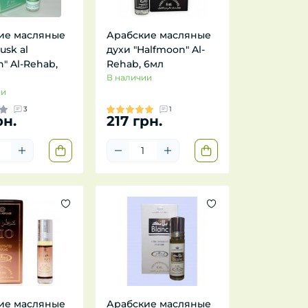
ие масляные
Арабские масляные
usk al
духи "Halfmoon" Al-
" Al-Rehab,
Rehab, 6мл
В наличии
ии
3
1
рн.
217 грн.
ие масляные
Арабские масляные