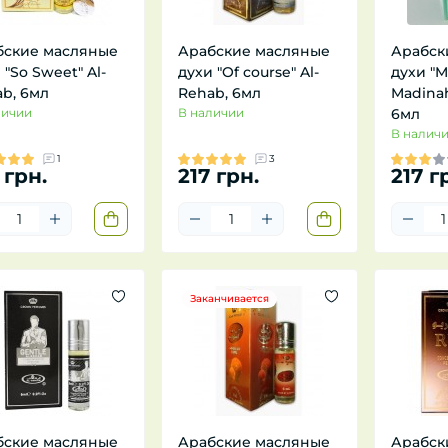
бские масляные
Арабские масляные
Арабск
 "So Sweet" Al-
духи "Of course" Al-
духи "M
b, 6мл
Rehab, 6мл
Madinah
личии
В наличии
6мл
В налич
1
3
 грн.
217 грн.
217 г
Заканчивается
бские масляные
Арабские масляные
Арабск