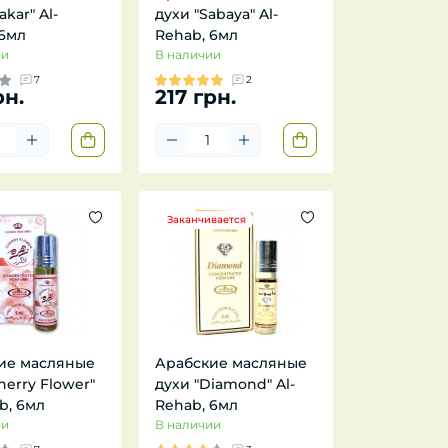
kar" Al-
духи "Sabaya" Al-
 6мл
Rehab, 6мл
ии
В наличии
7
2
рн.
217 грн.
Заканчивается
ие масляные
Арабские масляные
herry Flower"
духи "Diamond" Al-
b, 6мл
Rehab, 6мл
ии
В наличии