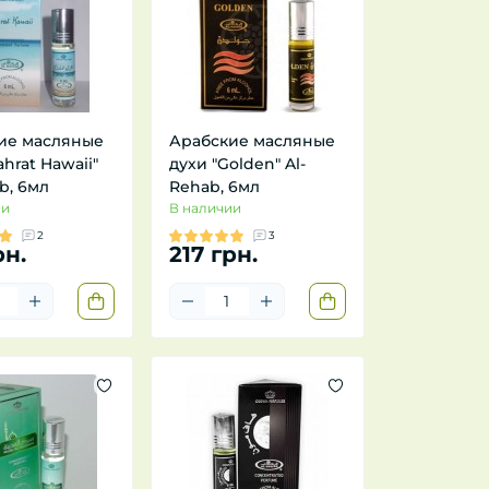
ие масляные
Арабские масляные
ahrat Hawaii"
духи "Golden" Al-
b, 6мл
Rehab, 6мл
ии
В наличии
2
3
рн.
217 грн.