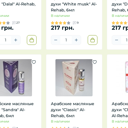
 "Dalal" Al-Rehab,
духи "White musk" Al-
духи "Da
Rehab, 6мл
Rehab,
личии
В наличии
В налич
27
9
 грн.
217 грн.
217 г
бские масляные
Арабские масляные
Арабск
 "Sandra" Al-
духи "Classic" Al-
духи "C
b, 6мл
Rehab, 6мл
Al-Reha
личии
В наличии
В налич