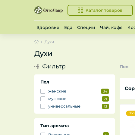
Каталог товаров
Здоровье
Еда
Специи
Чай, кофе
Ко
Духи
Духи
Фильтр
Пол
Пол
Сор
женские
34
мужские
21
универсальные
13
Поп
Тип аромата
Восточные