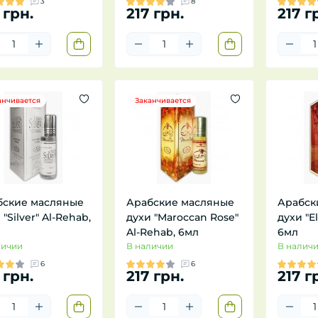
3
8
 грн.
217 грн.
217 г
анчивается
Заканчивается
бские масляные
Арабские масляные
Арабск
 "Silver" Al-Rehab,
духи "Maroccan Rose"
духи "E
Al-Rehab, 6мл
6мл
личии
В наличии
В налич
6
6
 грн.
217 грн.
217 г