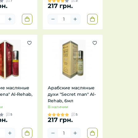
7
3
рн.
217 грн.
ие масляные
Арабские масляные
lena" Al-Rehab,
духи "Secret man" Al-
Rehab, 6мл
ии
В наличии
5
5
рн.
217 грн.