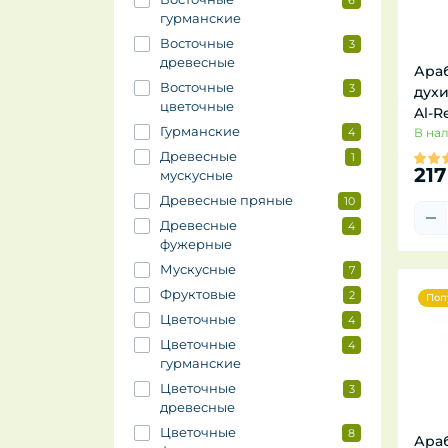
6
гурманские
Восточные
3
древесные
Ара
Восточные
3
духи
цветочные
Al-R
Гурманские
4
В на
Древесные
1
217
мускусные
Древесные пряные
10
Древесные
4
фужерные
Мускусные
7
Фруктовые
2
Поп
Цветочные
4
Цветочные
4
гурманские
Цветочные
3
древесные
Цветочные
8
Ара