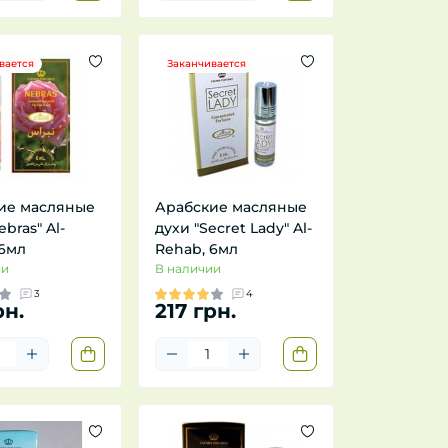
вается
Заканчивается
ие масляные
Арабские масляные
bras" Al-
духи "Secret Lady" Al-
 6мл
Rehab, 6мл
ии
В наличии
3
4
рн.
217 грн.