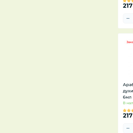
217
Зак
Ара
духи
6мл
В на
217