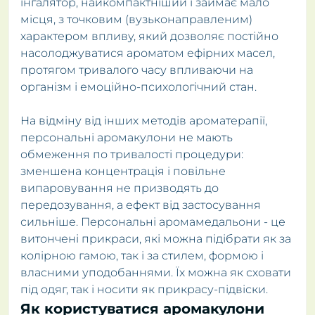
інгалятор, найкомпактніший і займає мало
місця, з точковим (вузьконаправленим)
характером впливу, який дозволяє постійно
насолоджуватися ароматом ефірних масел,
протягом тривалого часу впливаючи на
організм і емоційно-психологічний стан.
На відміну від інших методів ароматерапії,
персональні аромакулони не мають
обмеження по тривалості процедури:
зменшена концентрація і повільне
випаровування не призводять до
передозування, а ефект від застосування
сильніше. Персональні аромамедальони - це
витончені прикраси, які можна підібрати як за
колірною гамою, так і за стилем, формою і
власними уподобаннями. Їх можна як сховати
під одяг, так і носити як прикрасу-підвіски.
Як користуватися аромакулони