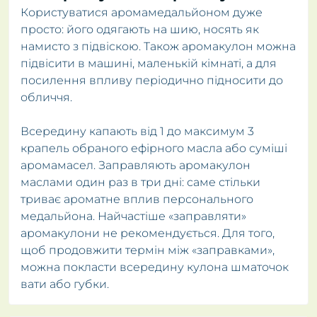
Користуватися аромамедальйоном дуже
просто: його одягають на шию, носять як
намисто з підвіскою. Також аромакулон можна
підвісити в машині, маленькій кімнаті, а для
посилення впливу періодично підносити до
обличчя.
Всередину капають від 1 до максимум 3
крапель обраного ефірного масла або суміші
аромамасел. Заправляють аромакулон
маслами один раз в три дні: саме стільки
триває ароматне вплив персонального
медальйона. Найчастіше «заправляти»
аромакулони не рекомендується. Для того,
щоб продовжити термін між «заправками»,
можна покласти всередину кулона шматочок
вати або губки.