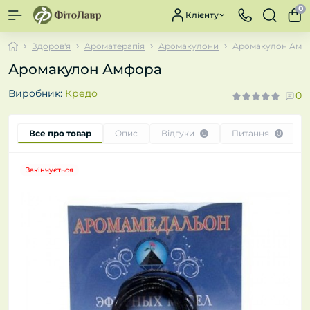
0
Клієнту
Здоров'я
Ароматерапія
Аромакулони
Аромакулон Амф
Аромакулон Амфора
Виробник:
Кредо
0
Все про товар
Опис
Відгуки
Питання
0
0
Закінчується