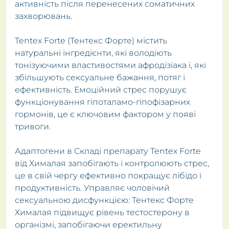
активність після перенесених соматичних
захворювань.
Tentex Forte (Тентекс Форте) містить
натуральні інгредієнти, які володіють
тонізуючими властивостями афродізіака і, які
збільшують сексуальне бажання, потяг і
ефективність. Емоційний стрес порушує
функціонування гіпоталамо-гіпофізарних
гормонів, це є ключовим фактором у появі
тривоги.
Адаптогени в Складі препарату Tentex Forte
від Хималая запобігають і контролюють стрес,
це в свій чергу ефективно покращує лібідо і
продуктивність. Управляє чоловічий
сексуальною дисфункцією: Тентекс Форте
Хималая підвищує рівень тестостерону в
організмі, запобігаючи еректильну