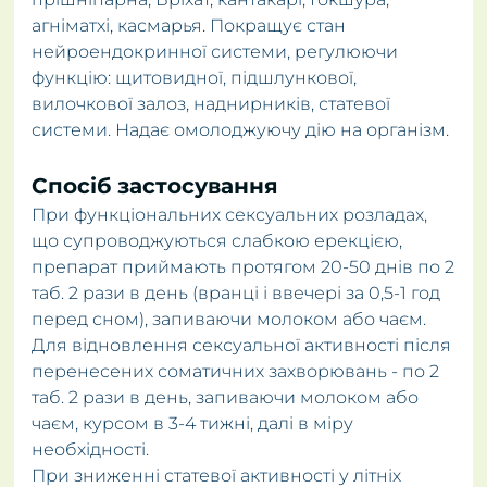
агніматхі, касмарья. Покращує стан
нейроендокринної системи, регулюючи
функцію: щитовидної, підшлункової,
вилочкової залоз, наднирників, статевої
системи. Надає омолоджуючу дію на організм.
Спосіб застосування
При функціональних сексуальних розладах,
що супроводжуються слабкою ерекцією,
препарат приймають протягом 20-50 днів по 2
таб. 2 рази в день (вранці і ввечері за 0,5-1 год
перед сном), запиваючи молоком або чаєм.
Для відновлення сексуальної активності після
перенесених соматичних захворювань - по 2
таб. 2 рази в день, запиваючи молоком або
чаєм, курсом в 3-4 тижні, далі в міру
необхідності.
При зниженні статевої активності у літніх