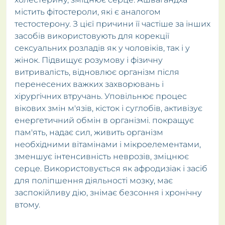
містить фітостероли, які є аналогом
тестостерону. З цієї причини її частіше за інших
засобів використовують для корекції
сексуальних розладів як у чоловіків, так і у
жінок. Підвищує розумову і фізичну
витривалість, відновлює організм після
перенесених важких захворювань і
хірургічних втручань. Уповільнює процес
вікових змін м'язів, кісток і суглобів, активізує
енергетичний обмін в організмі. покращує
пам'ять, надає сил, живить організм
необхідними вітамінами і мікроелементами,
зменшує інтенсивність неврозів, зміцнює
серце. Використовується як афродизіак і засіб
для поліпшення діяльності мозку, має
заспокійливу дію, знімає безсоння і хронічну
втому.