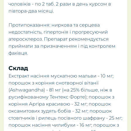
чоловіків - по 2 таб. 2 рази в день курсом в
півтора-два місяці.
Протипоказання: ниркова та серцева
недостатність, гіпертонія і прогресуючий
атеросклероз. Препарат рекомендується
приймати за призначенням і під контролем
фахівця.
Склад
Екстракт насіння мускатною мальви - 10 мг;
порошок з коріння снотворної вітанії
(Ashwagandha) - 81 мг (на 25% більше, ніж в
русифікованому Тентекс Форте); порошок з
коріння Аргіра красивою - 32 мг; порошок
оксамитових зудять бобів - 32 мг; порошок
стовпчиків і рилець посівного шафрану - 25 мг;
порошок насіння чилибухи - 16 мг; порошок з