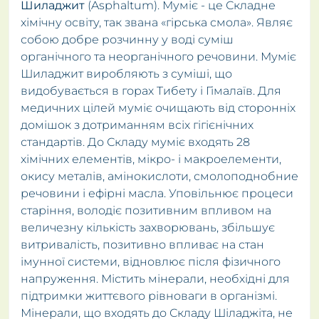
Шиладжит
(Asphaltum). Муміє - це Складне
хімічну освіту, так звана «гірська смола». Являє
собою добре розчинну у воді суміш
органічного та неорганічного речовини. Муміє
Шиладжит виробляють з суміші, що
видобувається в горах Тибету і Гімалаїв. Для
медичних цілей муміє очищають від сторонніх
домішок з дотриманням всіх гігієнічних
стандартів. До Складу муміє входять 28
хімічних елементів, мікро- і макроелементи,
окису металів, амінокислоти, смолоподнобние
речовини і ефірні масла. Уповільнює процеси
старіння, володіє позитивним впливом на
величезну кількість захворювань, збільшує
витривалість, позитивно впливає на стан
імунної системи, відновлює після фізичного
напруження. Містить мінерали, необхідні для
підтримки життєвого рівноваги в організмі.
Мінерали, що входять до Складу Шіладжіта, не