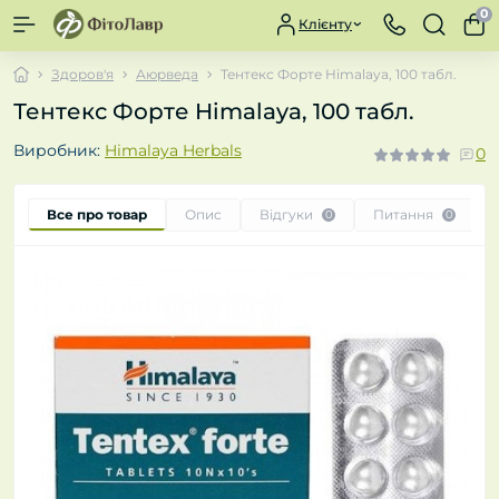
0
Клієнту
Здоров'я
Аюрведа
Тентекс Форте Himalaya, 100 табл.
Тентекс Форте Himalaya, 100 табл.
Виробник:
Himalaya Herbals
0
Все про товар
Опис
Відгуки
Питання
0
0