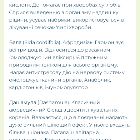
кислоти. Допомагає при хворобах суглобів.
Сприяє виведенню з організму надлишку
рідини, усуває набряки, використовується в
лікуванні сечокам'яної хвороби.
Бала
(Sida cordifolia). Афродизіак. Гармонізує
всі три доши. Відноситься до расаянам
(омолоджуючий еліксир). Є потужним
природним тоніком для всього організму.
Надає антистресову дію на нервову систему,
омолоджує тканини органів. Анаболик,
кардіотоніків, імуномодулятор.
Дашамула
(Dashamula). Класичний
аюрведичний Склад з десяти лікувальних
коренів. Вважається, що в поєднанні надають
дуже сильний цілющий ефект. У нього входять:
більва, шіонака, Патала, шаліпарна,
прішніпарна, Бріхат, кантакарі, Гокшура,