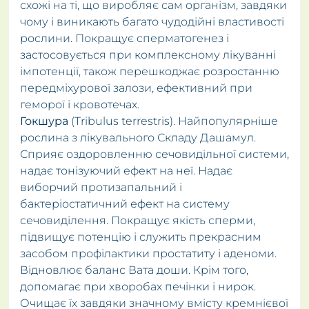
схожі на ті, що виробляє сам організм, завдяки
чому і виникають багато чудодійні властивості
рослини. Покращує сперматогенез і
застосовується при комплексному лікуванні
імпотенції, також перешкоджає розростанню
передміхурової залози, ефективний при
геморої і кровотечах.
Гокшура
(Tribulus terrestris). Найпопулярніше
рослина з лікувального Складу Дашамул.
Сприяє оздоровленню сечовидільної системи,
надає тонізуючий ефект на неї. Надає
виборчий протизапальний і
бактеріостатичний ефект на систему
сечовиділення. Покращує якість сперми,
підвищує потенцію і служить прекрасним
засобом профілактики простатиту і аденоми.
Відновлює баланс Вата доши. Крім того,
допомагає при хворобах печінки і нирок.
Очищає їх завдяки значному вмісту кремнієвої