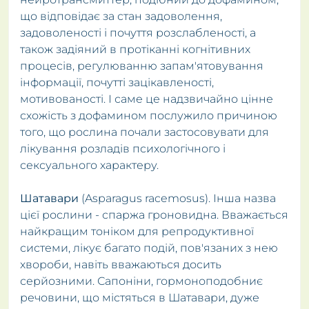
що відповідає за стан задоволення,
задоволеності і почуття розслабленості, а
також задіяний в протіканні когнітивних
процесів, регулюванню запам'ятовування
інформації, почутті зацікавленості,
мотивованості. І саме це надзвичайно цінне
схожість з дофамином послужило причиною
того, що рослина почали застосовувати для
лікування розладів психологічного і
сексуального характеру.
Шатавари
(Asparagus racemosus). Інша назва
цієї рослини - спаржа гроновидна. Вважається
найкращим тоніком для репродуктивної
системи, лікує багато подій, пов'язаних з нею
хвороби, навіть вважаються досить
серйозними. Сапоніни, гормоноподобниє
речовини, що містяться в Шатавари, дуже