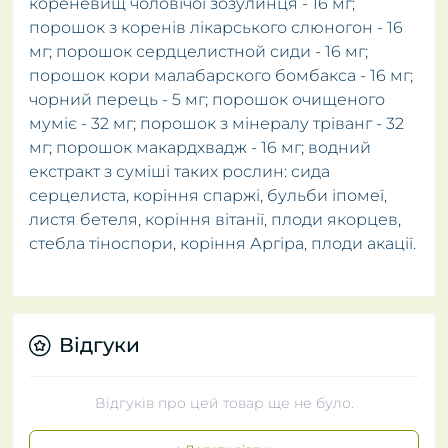
кореневищ чоловічої зозулинця - 16 мг;
порошок з коренів лікарського слюногон - 16
мг; порошок сердцелистной сиди - 16 мг;
порошок кори малабарского бомбакса - 16 мг;
чорний перець - 5 мг; порошок очищеного
муміє - 32 мг; порошок з мінералу тріванг - 32
мг; порошок макардхвадж - 16 мг; водний
екстракт з суміші таких рослин: сида
серцелиста, коріння спаржі, бульби іпомеї,
листя бетеля, коріння вітанії, плоди якорцев,
стебла тіноспори, коріння Аргіра, плоди акації.
Відгуки
Відгуків про цей товар ще не було.