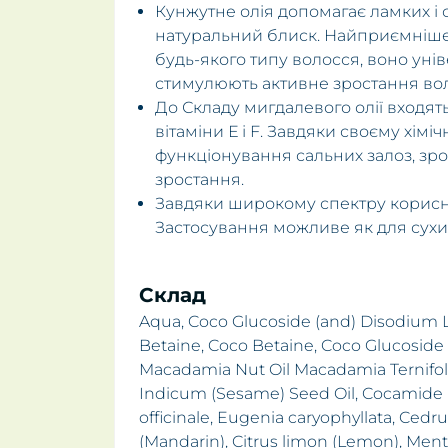
Кунжутне олія допомагає ламких і 
натуральний блиск. Найприємніше 
будь-якого типу волосся, воно унів
стимулюють активне зростання вол
До Складу мигдалевого олії входять
вітаміни Е і F. Завдяки своєму хім
функціонування сальних залоз, зр
зростання.
Завдяки широкому спектру корисн
Застосування можливе як для сухих
Склад
Aqua, Coco Glucoside (and) Disodium L
Betaine, Coco Betaine, Coco Glucoside
Macadamia Nut Oil Macadamia Ternifo
Indicum (Sesame) Seed Oil, Cocamide DE
officinale, Eugenia caryophyllata, Cedrus
(Mandarin), Citrus limon (Lemon), Mentha