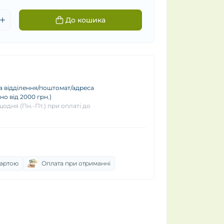
До кошика
 відділення/поштомат/адреса
о від 2000 грн.)
одня (Пн.-Пт.) при оплаті до
картою
Оплата при отриманні