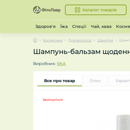
Каталог товарів
Здоров'я
Їжа
Спеції
Чай, кава
Косме
Косметика
Для волосся
Шампуні
Шампу
Шампунь-бальзам щоденн
Виробник:
ЯКА
Все про товар
Опис
Харак
Закінчується