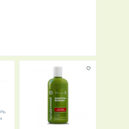
ить
и