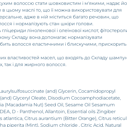
сухим волоссю стати шовковистим і м'якими, надає й
в цьому маслі то, що її можна використовувати для
ерсальне, адже в ній міститься багато речовин, що
осся і нормалізують стан шкіри голови.
 гліцериди ліноленової і олеїнової кислот, фітостерол
ічному Складу вона допомагає нормалізувати
обить волосся еластичними і блискучими, прискорить
их властивостей масел, що входять до Складу шампу
, так і для жирного волосся.
aurylsulfosuccinate (and) Glycerin, Соcamidopropyl
 (and) Glyceryl Oleate, Disodium Cocoamphodiacetate,
lia (Macadamia Nut) Seed Oil, Sesame Oil Sesamum
A, D - Panthenol, Allantoin, Essential oils Zingiber
 atlantica, Citrus aurantium (Bitter Orange), Citrus reticu
 piperita (Mint), Sodium chloride , Citric Acid, Natural