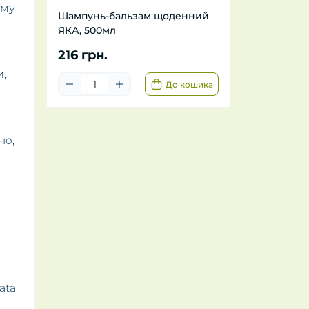
ому
Шампунь-бальзам щоденний
ЯКА, 500мл
216 грн.
и,
До кошика
ню,
lata