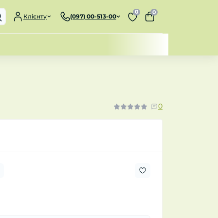
0
0
Клієнту
(097) 00-513-00
0