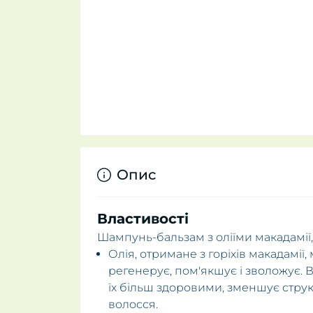
Опис
Властивості
Шампунь-бальзам з оліїми макадамії,
Олія, отримане з горіхів макадамії
регенерує, пом'якшує і зволожує. 
їх більш здоровими, зменшує струк
волосся.