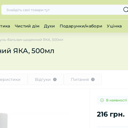
тика
Чистий дім
Духи
Подарунки/набори
Уцінка
нь-бальзам щоденний ЯКА, 500мл
ий ЯКА, 500мл
теристики
Відгуки
Питання
0
0
В наявності
216 грн.