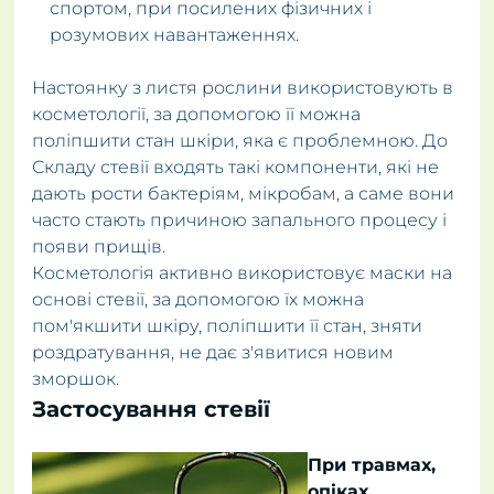
спортом, при посилених фізичних і
розумових навантаженнях.
Настоянку з листя рослини використовують в
косметології, за допомогою її можна
поліпшити стан шкіри, яка є проблемною. До
Складу стевії входять такі компоненти, які не
дають рости бактеріям, мікробам, а саме вони
часто стають причиною запального процесу і
появи прищів.
Косметологія активно використовує маски на
основі стевії, за допомогою їх можна
пом'якшити шкіру, поліпшити її стан, зняти
роздратування, не дає з'явитися новим
зморшок.
Застосування стевії
При травмах,
опіках,