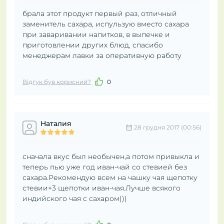
брала этот продукт первый раз, отличный
заменитель сахара, испульзую вместо сахара
при заваривании напитков, в выпечке и
приготовлении других блюд, спасибо
менеджерам лавки за оперативную работу
Відгук був корисний?
0
Наталия
28 грудня 2017 (00:56)
сначала вкус был необычен,а потом привыкла и
теперь пью уже год иван-чай со стевией без
сахара.Рекомендую всем на чашку чая щепотку
стевии+3 щепотки иван-чая.Лучше всякого
индийского чая с сахаром)))