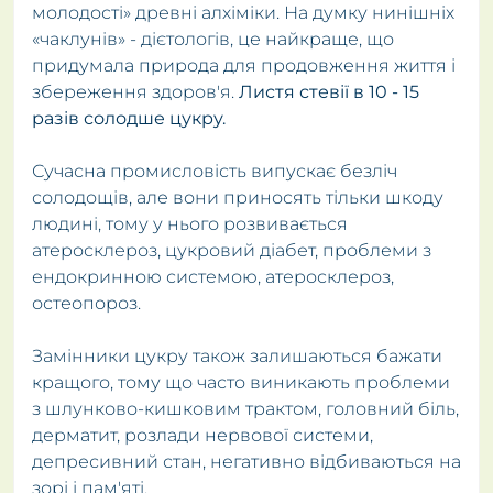
молодості» древні алхіміки. На думку нинішніх
«чаклунів» - дієтологів, це найкраще, що
придумала природа для продовження життя і
збереження здоров'я.
Листя стевії в 10 - 15
разів солодше цукру.
Сучасна промисловість випускає безліч
солодощів, але вони приносять тільки шкоду
людині, тому у нього розвивається
атеросклероз, цукровий діабет, проблеми з
ендокринною системою, атеросклероз,
остеопороз.
Замінники цукру також залишаються бажати
кращого, тому що часто виникають проблеми
з шлунково-кишковим трактом, головний біль,
дерматит, розлади нервової системи,
депресивний стан, негативно відбиваються на
зорі і пам'яті.