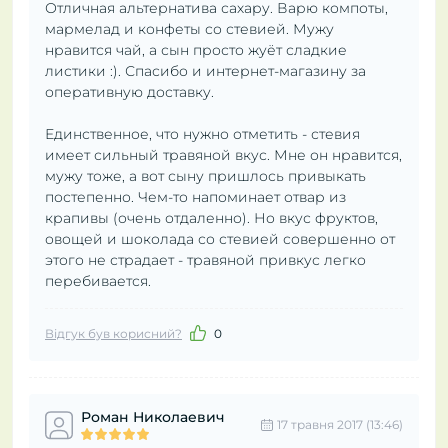
Отличная альтернатива сахару. Варю компоты,
мармелад и конфеты со стевией. Мужу
нравится чай, а сын просто жуёт сладкие
листики :). Спасибо и интернет-магазину за
оперативную доставку.
Единственное, что нужно отметить - стевия
имеет сильный травяной вкус. Мне он нравится,
мужу тоже, а вот сыну пришлось привыкать
постепенно. Чем-то напоминает отвар из
крапивы (очень отдаленно). Но вкус фруктов,
овощей и шоколада со стевией совершенно от
этого не страдает - травяной привкус легко
перебивается.
Відгук був корисний?
0
Роман Николаевич
17 травня 2017 (13:46)