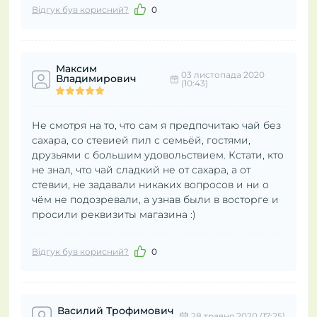
Відгук був корисний?
0
Максим
03 листопада 2020
Владимирович
(10:43)
Не смотря на то, что сам я предпочитаю чай без
сахара, со стевией пил с семьёй, гостями,
друзьями с большим удовольствием. Кстати, кто
не знал, что чай сладкий не от сахара, а от
стевии, не задавали никаких вопросов и ни о
чём не подозревали, а узнав были в восторге и
просили реквизиты магазина :)
Відгук був корисний?
0
Василий Трофимович
28 травня 2020 (17:25)