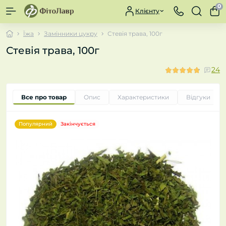
0
Клієнту
Їжа
Замінники цукру
Стевія трава, 100г
Стевія трава, 100г
24
Все про товар
Опис
Характеристики
Відгуки
24
Популярний
Закінчується