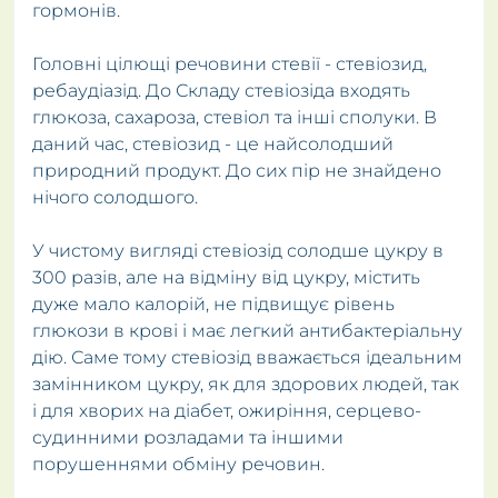
гормонів.
Головні цілющі речовини стевії - стевіозид,
ребаудіазід. До Складу стевіозіда входять
глюкоза, сахароза, стевіол та інші сполуки. В
даний час, стевіозид - це найсолодший
природний продукт. До сих пір не знайдено
нічого солодшого.
У чистому вигляді стевіозід солодше цукру в
300 разів, але на відміну від цукру, містить
дуже мало калорій, не підвищує рівень
глюкози в крові і має легкий антибактеріальну
дію. Саме тому стевіозід вважається ідеальним
замінником цукру, як для здорових людей, так
і для хворих на діабет, ожиріння, серцево-
судинними розладами та іншими
порушеннями обміну речовин.