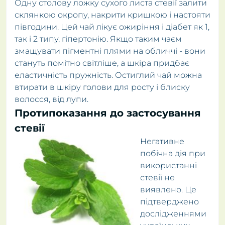
Одну столову ложку сухого листа стевії залити
склянкою окропу, накрити кришкою і настояти
півгодини. Цей чай лікує ожиріння і діабет як 1,
так і 2 типу, гіпертонію. Якщо таким чаєм
змащувати пігментні плями на обличчі - вони
стануть помітно світліше, а шкіра придбає
еластичність пружність. Остиглий чай можна
втирати в шкіру голови для росту і блиску
волосся, від лупи.
Протипоказання до застосування
стевії
Негативне
побічна дія при
використанні
стевії не
виявлено. Це
підтверджено
дослідженнями