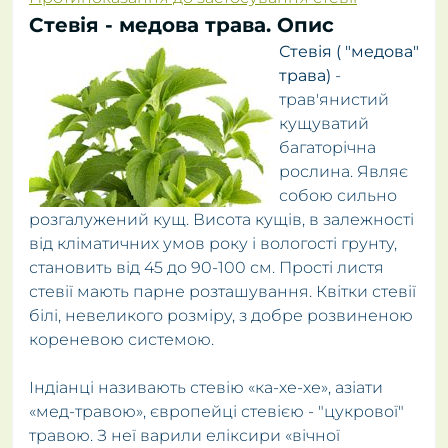
Стевія - медова трава. Опис
Стевія ( "медова"
трава)
-
трав'янистий
кущуватий
багаторічна
рослина. Являє
собою сильно
розгалужений кущ. Висота кущів, в залежності
від кліматичних умов року і вологості грунту,
становить від 45 до 90-100 см. Прості листя
стевії мають парне розташування. Квітки стевії
білі, невеликого розміру, з добре розвиненою
кореневою системою.
Індіанці називають стевію «ка-хе-хе», азіати
«мед-травою», європейці стевією - "цукрової"
травою. З неї варили еліксири «вічної