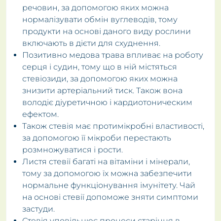
речовин, за допомогою яких можна
нормалізувати обмін вуглеводів, тому
продукти на основі даного виду рослини
включають в дієти для схуднення.
Позитивно медова трава впливає на роботу
серця і судин, тому що в ній містяться
стевіозиди, за допомогою яких можна
знизити артеріальний тиск. Також вона
володіє діуретичною і кардиотоническим
ефектом.
Також стевія має протимікробні властивості,
за допомогою її мікроби перестають
розмножуватися і рости.
Листя стевії багаті на вітаміни і мінерали,
тому за допомогою їх можна забезпечити
нормальне функціонування імунітету. Чай
на основі стевії допоможе зняти симптоми
застуди.
Стевія уповільнює процеси старіння в