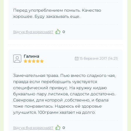
Перед употреблением помыть. Качество
хорошее. Буду заказывать еще.
Відгук був корисний?
0
Галина
15 березня 2017 (14:21)
Замечательная трава. Пью вместо сладкого чая,
правда если переборщить чувствуется
специфический привкус. На кружку кидаю
буквально пару листиков, сладости достаточно.
Свекрови, для которой ,собственно, и брала
тоже понравилась. Надеюсь её здоровье
улучшится. 100грамм хватает на долго.
Відгук був корисний?
0