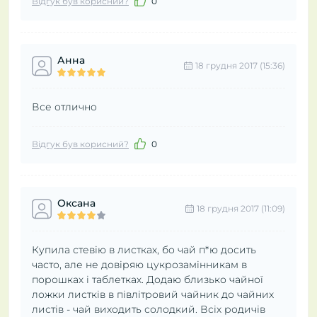
Відгук був корисний?
0
Анна
18 грудня 2017 (15:36)
Все отлично
Відгук був корисний?
0
Оксана
18 грудня 2017 (11:09)
Купила стевію в листках, бо чай п*ю досить
часто, але не довіряю цукрозамінникам в
порошках і таблетках. Додаю близько чайної
ложки листків в півлітровий чайник до чайних
листів - чай виходить солодкий. Всіх родичів