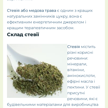
Стевія або медова трава
є одним з кращих
натуральних замінників цукру, вона є
ефективним енергетичним джерелом і
кращим терапевтичним засобом.
Склад стевії
Стевія
містить
різні корисні
речовини:
мінерали,
вітаміни,
амінокислоти,
ефірні масла і
пектини. У стевії
присутні
речовини, які є
будівельними матеріалами для виробництва