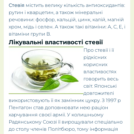
Стевія
містить велику кількість антиоксидантів:
рутин і кварцетин, а також мінеральні
речовини: фосфор, кальцій, цинк, калій, магній
хром, мідь і селен. А також такі вітаміни: A, C, E, і
вітаміни групи B.
Лікувальні властивості стевії
Про стевії і її
рідкісних
корисних
властивостях
говорить весь
світ. Японські
довгожителі
використовують її як замінник цукру. З 1997 р
Пентагон став доповнювати нею раціон
харчування своєї армії. У колишньому
Радянському Союзі її вирощували спеціально
до столу членів Політбюро, тому інформація