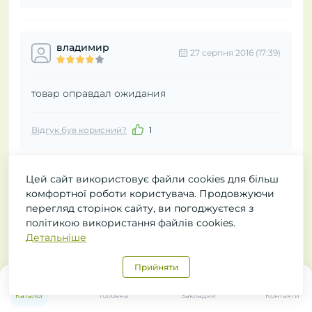
владимир
27 серпня 2016 (17:39)
товар оправдал ожидания
Відгук був корисний?
1
Цей сайт використовує файли cookies для більш
Питання та відповіді
комфортної роботи користувача. Продовжуючи
перегляд сторінок сайту, ви погоджуєтеся з
політикою використання файлів cookies.
Додайте питання, і ми відповімо найближчим часом.
Детальніше
+ Додати питання
Прийняти
0
Каталог
Головна
Закладки
Контакти