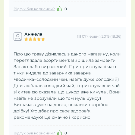
Відгук був корисний?
0
Анжела
07 червня 2019 (18:36)
Про цю траву дізналась з даного магазину, коли
переглядала асортимент. Вирішила замовити.
Запах слабо виражений. При приготувані чаю
тінки кидала до заварника заварка
+водичка=солодкий чай, навіть дуже солодкий)
Діти люблять солодкий чай, і приготувавши чай
зі ситевією сказала, що цукор вже кинула . Вони
навіть не зрозуміли що том нуль цукру)
Вистачає дуже на довго, оскільки потрібно
дрібку! Хто дбає про своє здоров"я,
рекомендую! Це смачно і корисно!
Відгук був корисний?
0