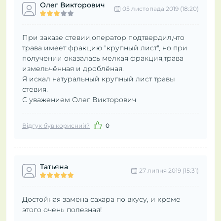
Олег Викторович
05 листопада 2019 (18:20)
При заказе стевии,оператор подтвердил,что
трава имеет фракцию "крупный лист", но при
получении оказалась мелкая фракция,трава
измельчённая и дроблёная.
Я искал натуральный крупный лист травы
стевия.
С уважением Олег Викторович
Відгук був корисний?
0
Татьяна
27 липня 2019 (15:31)
Достойная замена сахара по вкусу, и кроме
этого очень полезная!