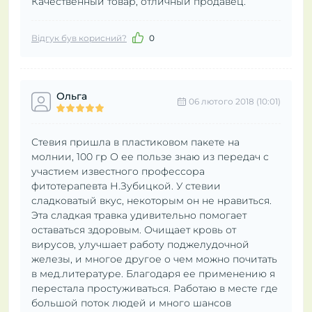
Качественный товар, отличный продавец.
Відгук був корисний?
0
Ольга
06 лютого 2018 (10:01)
Стевия пришла в пластиковом пакете на
молнии, 100 гр О ее пользе знаю из передач с
участием известного профессора
фитотерапевта Н.Зубицкой. У стевии
сладковатый вкус, некоторым он не нравиться.
Эта сладкая травка удивительно помогает
оставаться здоровым. Очищает кровь от
вирусов, улучшает работу поджелудочной
железы, и многое другое о чем можно почитать
в мед.литературе. Благодаря ее применению я
перестала простуживаться. Работаю в месте где
большой поток людей и много шансов