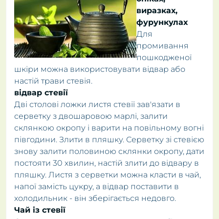
виразках,
фурункулах
Для
промивання
пошкодженої
шкіри можна використовувати відвар або
настій трави стевія.
відвар стевії
Дві столові ложки листя стевії зав'язати в
серветку з двошаровою марлі, залити
склянкою окропу і варити на повільному вогні
півгодини. Злити в пляшку. Серветку зі стевією
знову залити половиною склянки окропу, дати
постояти 30 хвилин, настій злити до відвару в
пляшку. Листя з серветки можна класти в чай,
напої замість цукру, а відвар поставити в
холодильник - він зберігається недовго.
Чай із стевії