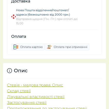
Доставка
Нова Пошта відділення/поштомат/
адреса (безкоштовно від 2000 грн.)
Відправка щодня (Пн.-Пт.) при оплаті до
15:00
Оплата
Оплата картою
Оплата при отриманні
Опис
Стевія - медова трава. Опис
Склад стевії
Лікувальні властивості стевії
Застосування стевії
Протипоказання до застосування стевії