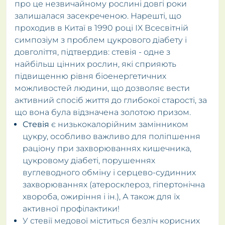
про це незвичайному рослині довгі роки
залишалася засекреченою. Нарешті, що
проходив в Китаї в 1990 році IX Всесвітній
симпозіум з проблем цукрового діабету і
довголіття, підтвердив: стевія - одне з
найбільш цінних рослин, які сприяють
підвищенню рівня біоенергетичних
можливостей людини, що дозволяє вести
активний спосіб життя до глибокої старості, за
що вона була відзначена золотою призом.
Стевія
є низькокалорійним замінником
цукру, особливо важливо для поліпшення
раціону при захворюваннях кишечника,
цукровому діабеті, порушеннях
вуглеводного обміну і серцево-судинних
захворюваннях (атеросклероз, гіпертонічна
хвороба, ожиріння і ін.), А також для їх
активної профілактики!
У стевії медової міститься безліч корисних