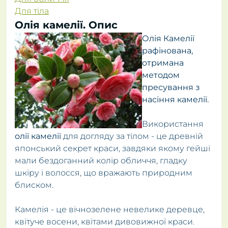
Для тіла
Олія камелії. Опис
Олія Камелії
рафінована,
отримана
методом
пресування з
насіння камелії.
Використання
олії камелії
для догляду за тілом - це древній
японський секрет краси, завдяки якому гейші
мали бездоганний колір обличчя, гладку
шкіру і волосся, що вражають природним
блиском.
Камелія - це вічнозелене невелике деревце,
квітуче восени, квітами дивовижної краси.