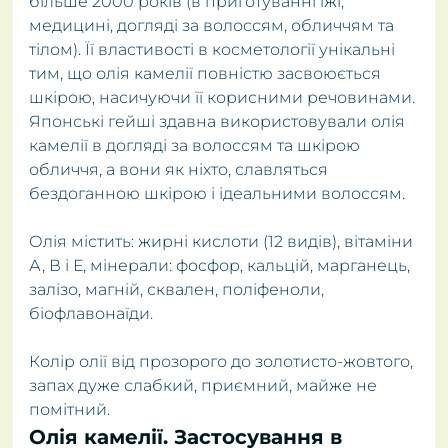
більше 2000 років (в приготуванні їжі,
медицині, догляді за волоссям, обличчям та
тілом). Її властивості в косметології унікальні
тим, що олія камелії повністю засвоюється
шкірою, насичуючи її корисними речовинами.
Японські гейші здавна використовували олія
камелії в догляді за волоссям та шкірою
обличчя, а вони як ніхто, славляться
бездоганною шкірою і ідеальними волоссям.
Олія містить: жирні кислоти (12 видів), вітаміни
А, В і Е, мінерали: фосфор, кальцій, марганець,
залізо, магній, сквален, поліфеноли,
біофлавонаїди.
Колір олії від прозорого до золотисто-жовтого,
запах дуже слабкий, приємний, майже не
помітний.
Олія камелії. Застосування в