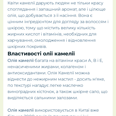
Квіти камелії дарують людям не тільки красу
споглядання і запашний аромат, але і цілюще
олія, що добувається з її насіння. Вона є
цінним інгредієнтом для догляду за волоссям і
шкірою, тому що містить велику кількість
жирних кислот і вітамінів, необхідних для
харчування, омолодження і відновлення
шкірних покривів.
Властивості олії камелії
Олія камелії
багата на вітаміни краси А, В і Е,
ненасиченими жирами, колагеном і
антиоксидантами. Олія Камелії можна
віднести до нежирним мастил - досить м'яке,
по текстурі нагадує легке маслечко
виноградних кісточок, а також шкірне сало, що
виділяється сальними залозами.
Олія камелії
використовується в Китаї вже