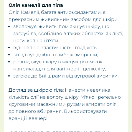
Олія камелії для тіла
Олія Камелії, багата антиоксидантами, є
прекрасним живильним засобом для шкіри:
зволожує, живить, пом'якшує шкіру, що
загрубіла, особливо в таких областях, як лікті,
ноги, коліна і п'яти;
відновлює еластичність і гладкість;
згладжує дрібні і глибокі зморшки;
розгладжує шкіру в місцях розтяжок,
наприклад, після вагітності і целюліту;
загоює дрібні шрами від вугрової висипки.
Догляд за шкірою тіла:
Нанести невелика
кількість олії на вологу шкіру. М'яко і ретельно
круговими масажними рухами втирати олія
до повного вбирання. Використовувати
вранці і ввечері.