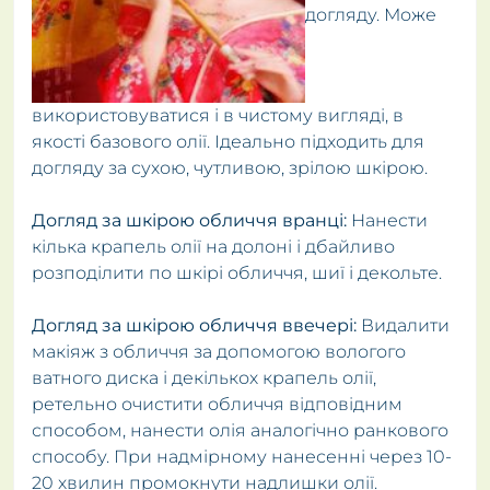
догляду. Може
використовуватися і в чистому вигляді, в
якості базового олії. Ідеально підходить для
догляду за сухою, чутливою, зрілою шкірою.
Догляд за шкірою обличчя вранці:
Нанести
кілька крапель олії на долоні і дбайливо
розподілити по шкірі обличчя, шиї і декольте.
Догляд за шкірою обличчя ввечері:
Видалити
макіяж з обличчя за допомогою вологого
ватного диска і декількох крапель олії,
ретельно очистити обличчя відповідним
способом, нанести олія аналогічно ранкового
способу. При надмірному нанесенні через 10-
20 хвилин промокнути надлишки олії.