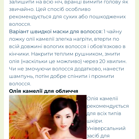
залишити на всю ніч, вранці вимити голову як
звичайно. Цей спосіб особливо
рекомендується для сухих або пошкоджених
волосся.
Варіант швидкої маски для волосся:
1 чайну
ложку олії камелії злегка нагріти, втерти по
всій довжині вологих волосся і обов'язково в
кінчики. Накрити теплим рушником, змити
олія (наскільки це можливо) через 20 хвилин.
Чи не змочуючи волосся додатково, нанести
шампунь, потім добре спінити і промити
волосся.
Олія камелії для обличчя
Олія камелії
рекомендується
для всіх типів
шкіри.
Універсальний
засіб для