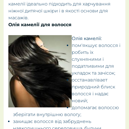
камелії ідеально підходить для харчування
ніжної дитячої шкіри і в якості основи для
масажів.
Олія камелії для волосся
Олія камелії:
пом'якшує волосся і
робить їх
слухняними і
податливими для
укладок та зачісок;
осстанавлівает
природний блиск
волосся і надає
новий;
допомагає волоссю
зберігати внутрішню вологу;
захищає волосся від забруднень
навколишнього середовища, будучи