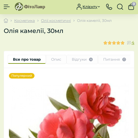
0
Клієнту
Косметика
Олії косметичні
Олія камелії, 30мл
Олія камелії, 30мл
4
Все про товар
Опис
Відгуки
Питання
4
0
Популярний