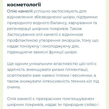
косметології
Олію камелії
успішно застосовують для
відновлення збезводненої шкіри, підтримки
природного водного балансу, харчування та
регенерації шкірних покривів. Також
Застосування олії камелії є відмінною
профілактикою утворення зморшок, тому що
надає тонізуючу і омолоджуючу дію,
підвищуючи захисні функції шкіри.
Ще одним унікальним властивістю цієї олії є
здатність зменшувати ризик пігментації,
освітлювати вже наявні плями і веснянки, а
також знижувати інтенсивність темних кіл під
очима.
Олія камелії є прекрасним пом'якшувачем
шкірних покривів, надає їм природне сяйво і