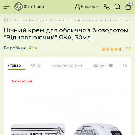
0
Клієнту
Косметика
Для обличчя
Нічний крем для обличчя з біозо
Нічний крем для обличчя з біозолотом
"Відновлюючий" ЯКА, 30мл
Виробник:
ЯКА
2
 про товар
Опис
Характеристики
Відгуки
Питан
2
Закінчується