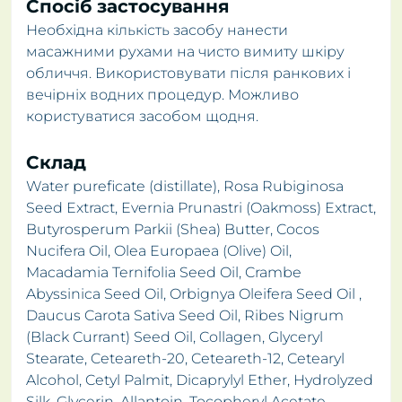
Спосіб застосування
Необхідна кількість засобу нанести
масажними рухами на чисто вимиту шкіру
обличчя. Використовувати після ранкових і
вечірніх водних процедур. Можливо
користуватися засобом щодня.
Склад
Water pureficate (distillate), Rosa Rubiginosa
Seed Extract, Evernia Prunastri (Oakmoss) Extract,
Butyrosperum Parkii (Shea) Butter, Cocos
Nucifera Oil, Olea Europaea (Olive) Oil,
Macadamia Ternifolia Seed Oil, Crambe
Abyssinica Seed Oil, Orbignya Oleifera Seed Oil ,
Daucus Carota Sativa Seed Oil, Ribes Nigrum
(Black Currant) Seed Oil, Collagen, Glyceryl
Stearate, Ceteareth-20, Ceteareth-12, Cetearyl
Alcohol, Cetyl Palmit, Dicaprylyl Ether, Hydrolyzed
Silk, Glycerin, Allantoin, Tocopheryl Acetate,