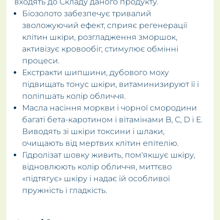
входять до Складу даного продукту.
Біозолото забезпечує тривалий
зволожуючий ефект, сприяє регенерації
клітин шкіри, розгладження зморшок,
активізує кровообіг, стимулює обмінні
процеси.
Екстракти шипшини, дубового моху
підвищать тонус шкіри, витаминизируют її і
поліпшать колір обличчя.
Масла насіння моркви і чорної смородини
багаті бета-каротином і вітамінами B, C, D і Е.
Виводять зі шкіри токсини і шлаки,
очищають від мертвих клітин епітелію.
Гідролізат шовку живить, пом'якшує шкіру,
відновлюють колір обличчя, миттєво
«підтягує» шкіру і надає їй особливої
пружність і гладкість.