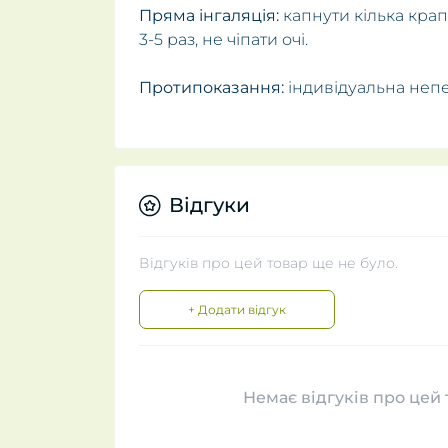
Пряма інгаляція:
капнути кілька крап
3-5 раз, не чіпати очі.
Протипоказання:
індивідуальна непе
Відгуки
Відгуків про цей товар ще не було.
+ Додати відгук
Немає відгуків про цей 