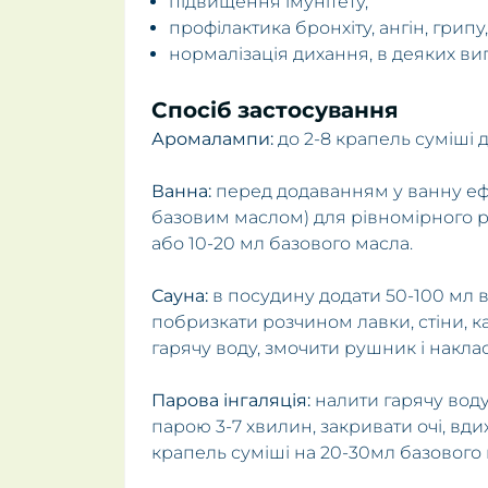
підвищення імунітету,
профілактика бронхіту, ангін, грипу,
нормалізація дихання, в деяких вип
Спосіб застосування
Аромалампи:
до 2-8 крапель суміші 
Ванна:
перед додаванням у ванну ефі
базовим маслом) для рівномірного ро
або 10-20 мл базового масла.
Сауна:
в посудину додати 50-100 мл во
побризкати розчином лавки, стіни, к
гарячу воду, змочити рушник і накла
Парова інгаляція:
налити гарячу воду 
парою 3-7 хвилин, закривати очі, вди
крапель суміші на 20-30мл базового 