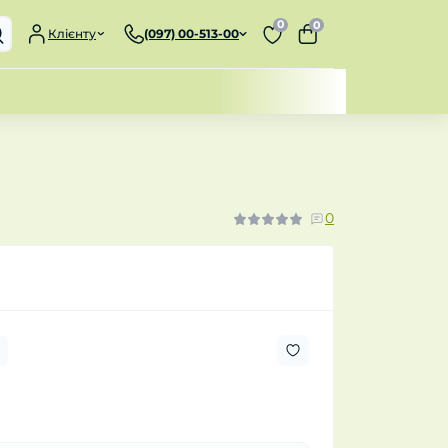
0
0
Клієнту
(097) 00-513-00
0