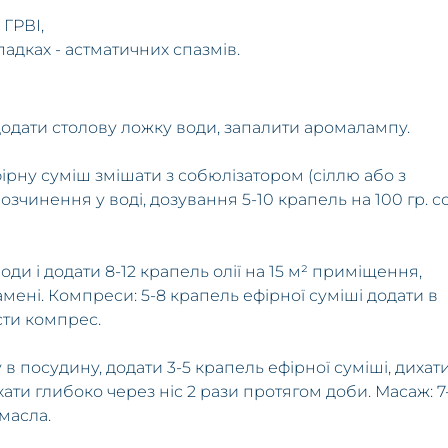
 ГРВІ,
адках - астматичних спазмів.
додати столову ложку води, запалити аромалампу.
рну суміш змішати з собюлізатором (сіллю або з
зчинення у воді, дозування 5-10 крапель на 100 гр. со
ди і додати 8-12 крапель олії на 15 м² приміщення,
амені. Компреси: 5-8 крапель ефірної суміші додати в
сти компрес.
в посудину, додати 3-5 крапель ефірної суміші, дихат
хати глибоко через ніс 2 рази протягом доби. Масаж: 7
масла.