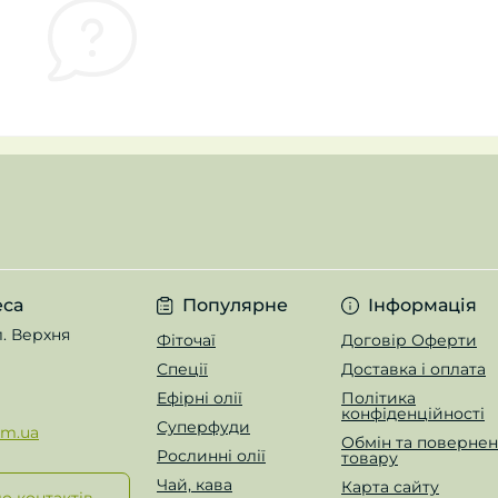
еса
Популярне
Інформація
л. Верхня
Фіточаї
Договір Оферти
Спеції
Доставка і оплата
Ефірні олії
Політика
конфіденційності
Суперфуди
om.ua
Обмін та поверне
Рослинні олії
товару
Чай, кава
Карта сайту