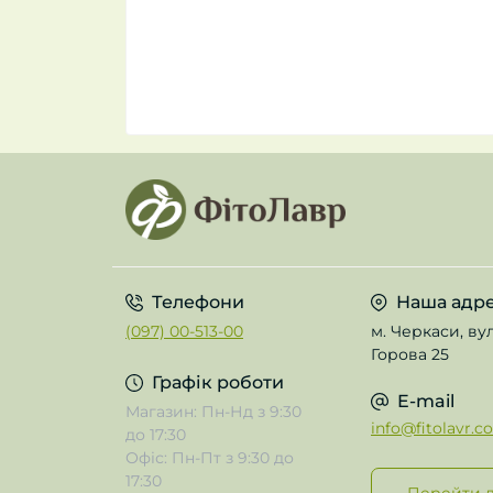
Телефони
Наша адр
(097) 00-513-00
м. Черкаси, ву
Горова 25
Графік роботи
E-mail
Магазин: Пн-Нд з 9:30
info@fitolavr.c
до 17:30
Офіс: Пн-Пт з 9:30 до
17:30