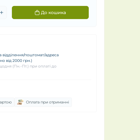
До кошика
 відділення/поштомат/адреса
о від 2000 грн.)
одня (Пн.-Пт.) при оплаті до
картою
Оплата при отриманні