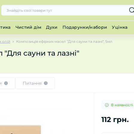
тика
Чистий дім
Духи
Подарунки/набори
Уцінка
х олій
Композиція ефірних масел "Для сауни та лазні", 5мл
"Для сауни та лазні"
и
Питання
0
0
В наявності
112 грн.