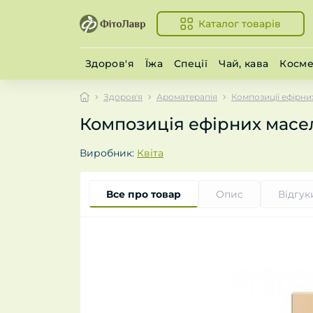
Каталог товарів
Здоров'я
Їжа
Спеції
Чай, кава
Косме
Здоров'я
Ароматерапія
Композиції ефірни
Композиція ефірних масел 
Виробник:
Квіта
Все про товар
Опис
Відгук