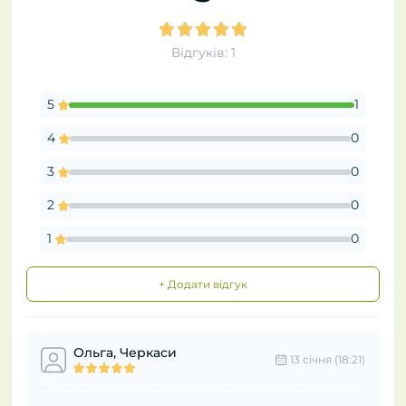
Відгуків: 1
5
1
4
0
3
0
2
0
1
0
+ Додати відгук
Ольга, Черкаси
13 cічня (18:21)