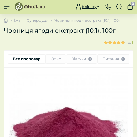
0
Клієнту
Їжа
Суперфуди
Чорниця ягоди екстракт (10:1), 100г
Чорниця ягоди екстракт (10:1), 100г
1
Все про товар
Опис
Відгуки
Питання
1
0