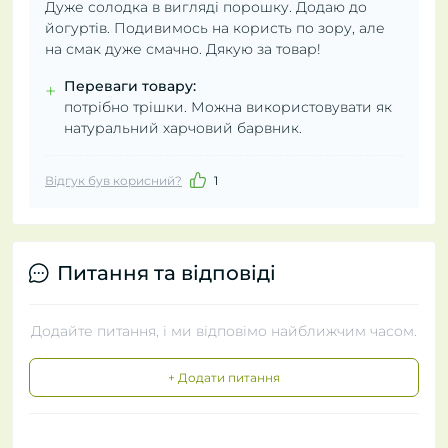
Дуже солодка в вигляді порошку. Додаю до
йогуртів. Подивимось на користь по зору, але
на смак дуже смачно. Дякую за товар!
Переваги товару:
+
потрібно трішки. Можна використовувати як
натуральний харчовий барвник.
Відгук був корисний?
1
Питання та відповіді
Додайте питання, і ми відповімо найближчим часом.
+ Додати питання