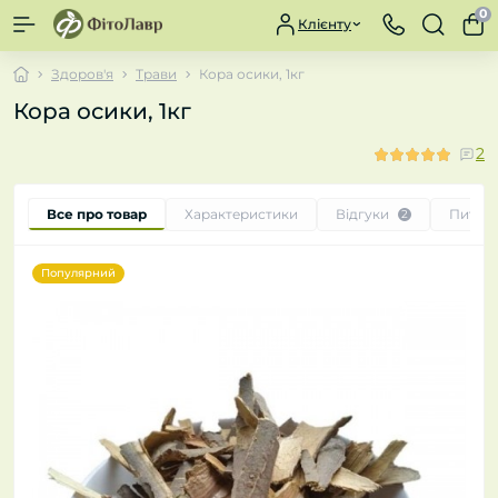
0
Клієнту
Здоров'я
Трави
Кора осики, 1кг
Кора осики, 1кг
2
Все про товар
Характеристики
Відгуки
Питан
2
Популярний