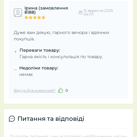
Ірина (замовлення
15 вересня 2025
8188)
(14:17)
Дуже вам дякую, гарного вечора і вдячних
покупців.
Переваги товару:
+
Гарна якість і консультація по товару.
Недоліки товару:
–
немає
Відгук був корисний?
0
Питання та відповіді
Додайте питання, і ми відповімо найближчим часом.