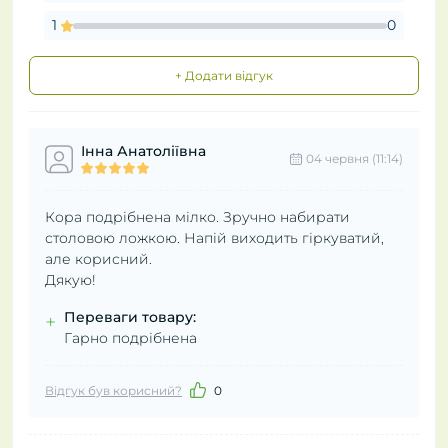
1
0
+ Додати відгук
Інна Анатоліївна
04 червня (11:14)
Кора подрібнена мілко. Зручно набирати
столовою ложкою. Напій виходить гіркуватий,
але корисний.
Дякую!
Переваги товару:
+
Гарно подрібнена
Відгук був корисний?
0