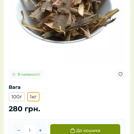
В наявності
Вага
100г
1кг
280 грн.
До кошика